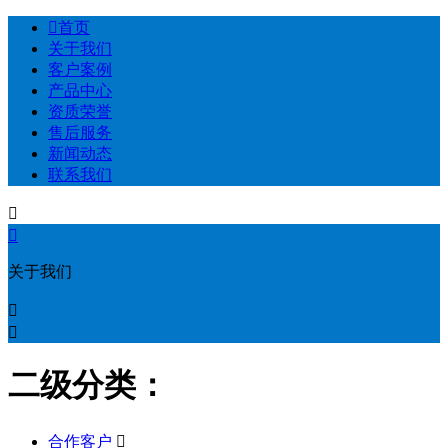

首页
关于我们
客户案例
产品中心
资质荣誉
售后服务
新闻动态
联系我们


关于我们


二级分类：
合作客户
