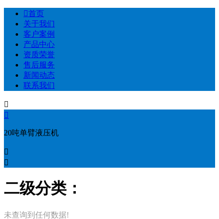

首页
关于我们
客户案例
产品中心
资质荣誉
售后服务
新闻动态
联系我们


20吨单臂液压机


二级分类：
未查询到任何数据!