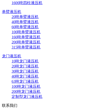
1600吨四柱液压机
单臂液压机
20吨单臂液压机
40吨单臂液压机
60吨单臂液压机
100吨单臂液压机
160吨单臂液压机
200吨单臂液压机
315吨单臂液压机
龙门液压机
10吨龙门液压机
20吨龙门液压机
30吨龙门液压机
40吨龙门液压机
63吨龙门液压机
100吨龙门液压机
200吨龙门液压机
定制型龙门液压机
联系我们