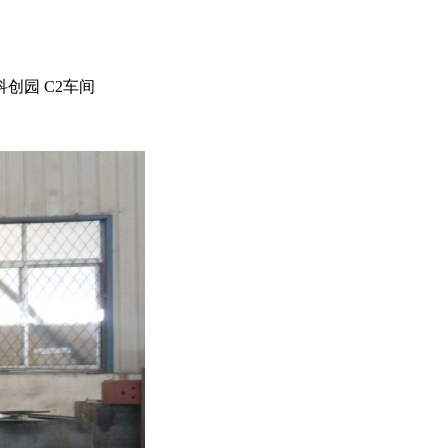
创园 C2车间