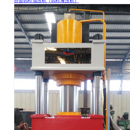
台面四柱油压机（四柱液压机）