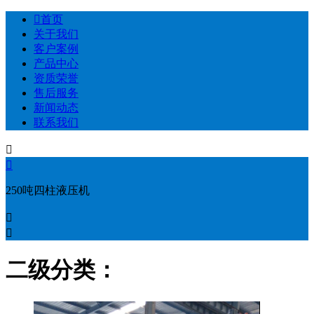

首页
关于我们
客户案例
产品中心
资质荣誉
售后服务
新闻动态
联系我们


250吨四柱液压机


二级分类：