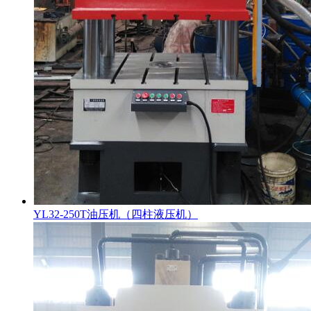
YL32-250T油压机（四柱液压机）