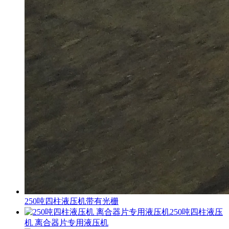
250吨四柱液压机带有光栅
250吨四柱液压
机 离合器片专用液压机