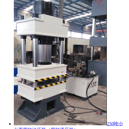
250吨小