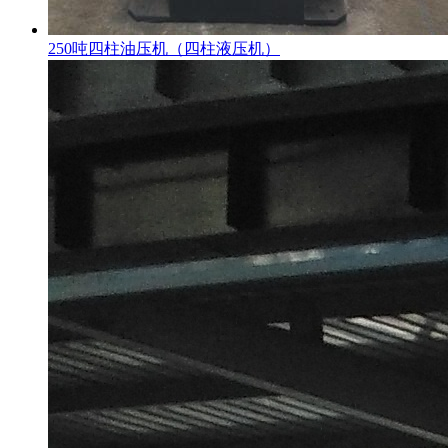
250吨四柱油压机（四柱液压机）