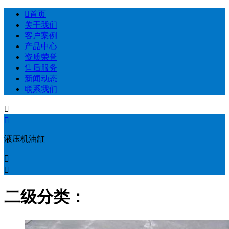

首页
关于我们
客户案例
产品中心
资质荣誉
售后服务
新闻动态
联系我们


液压机油缸


二级分类：