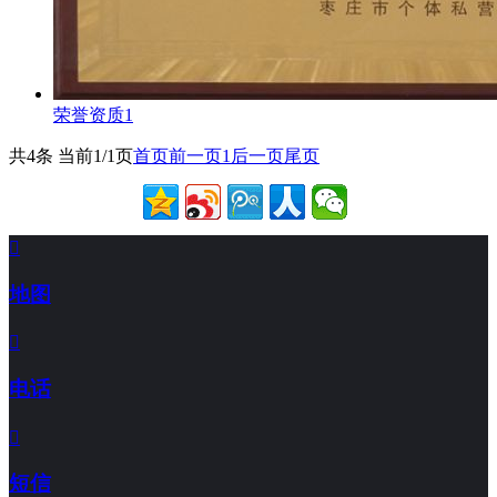
荣誉资质1
共4条 当前1/1页
首页
前一页
1
后一页
尾页

地图

电话

短信