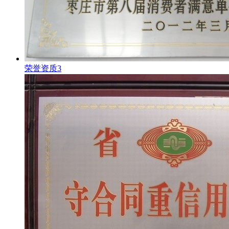
荣誉资质3