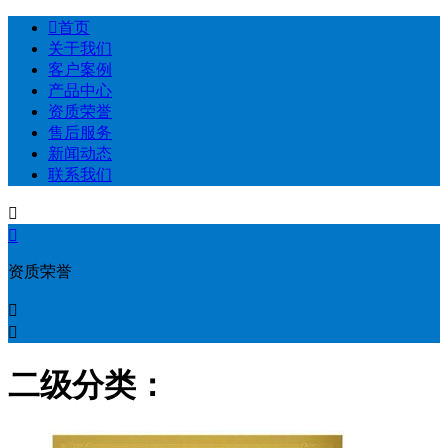

首页
关于我们
客户案例
产品中心
资质荣誉
售后服务
新闻动态
联系我们


资质荣誉


二级分类：