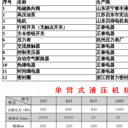
序号
名称
生产商
1
电磁换向阀
山东济宁泰丰
2
高压油泵
江苏启东市宏
3
电机
山东贝得电机
4
行程开关（无触点开关）
正泰电器
5
主令按钮开关
正泰电器
6
压力表
杭州压力表厂
7
交流接触器
正泰电器
8
控制变压器
正泰电器
9
自动空气断路器
正泰电器
10
热继电器
正泰电器
11
时间继电器
正泰电器
12
密封圈
浙江西普力密