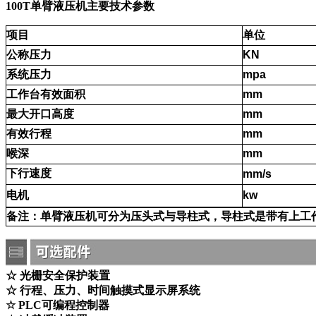
100T单臂液压机主要技术参数
项目
单位
公称压力
KN
系统压力
mpa
工作台有效面积
mm
最大开口高度
mm
有效行程
mm
喉深
mm
下行速度
mm/s
电机
kw
备注：单臂液压机可分为压头式与导柱式，导柱式是带有上工
☆ 光栅安全保护装置
☆ 行程、压力、时间触摸式显示屏系统
☆ PLC可编程控制器